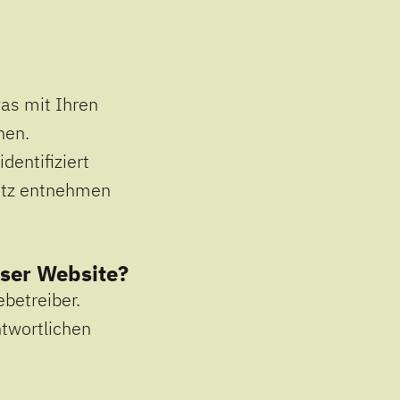
as mit Ihren
hen.
dentifiziert
utz entnehmen
eser Website?
betreiber.
twortlichen