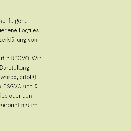
nachfolgend
edene Logfiles
zerklärung von
it. f DSGVO. Wir
 Darstellung
wurde, erfolgt
. a DSGVO und §
ies oder den
gerprinting) im
.