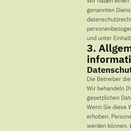
Wir haben einen 
genannten Dienst
datenschutzrecht
personenbezogen
und unter Einhal
3. Allge
informat
Datenschu
Die Betreiber di
Wir behandeln I
gesetzlichen Dat
Wenn Sie diese 
erhoben. Persone
werden können. D