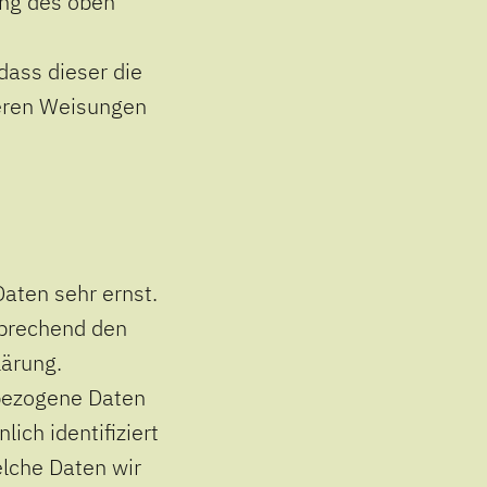
ung des oben
dass dieser die
eren Weisungen
aten sehr ernst.
sprechend den
lärung.
bezogene Daten
ich identifiziert
elche Daten wir