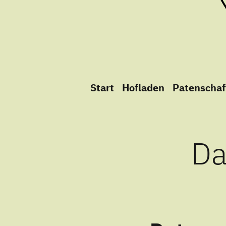
Biohof Berger
Ökologische Landwirtschaft und artg
Start
Hofladen
Patenschaf
Da