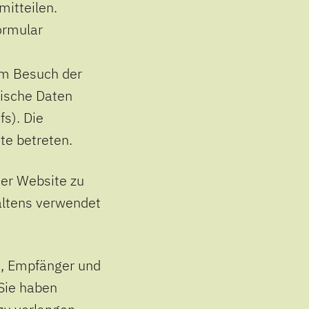
mitteilen.
formular
im Besuch der
nische Daten
fs). Die
te betreten.
der Website zu
altens verwendet
ft, Empfänger und
Sie haben