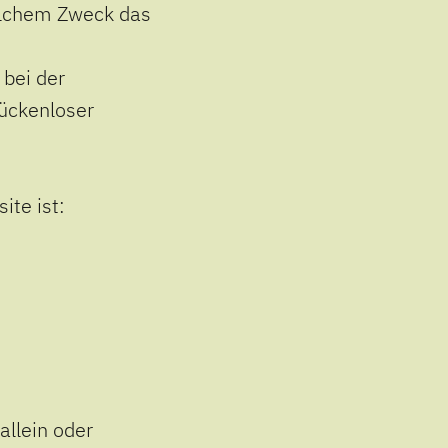
welchem Zweck das
 bei der
lückenloser
ite ist:
 allein oder